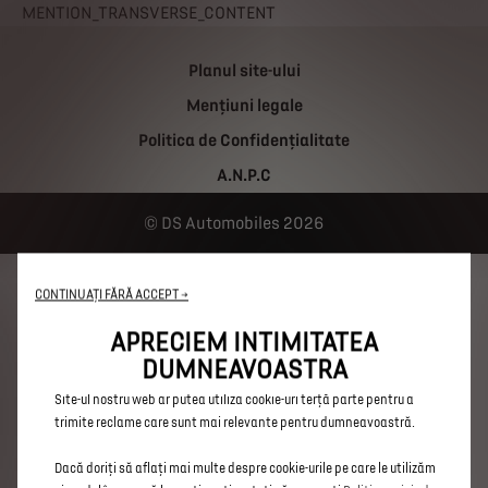
MENTION_TRANSVERSE_CONTENT
Planul site-ului
Mențiuni legale
Politica de Confidențialitate
A.N.P.C
DS Automobiles 2026
Utilizăm cookie-uri pentru a ne asigura că vă oferim cea mai bună
experiență pe site-ul nostru web. Cookie-urile ne permit să vă oferim
CONTINUAȚI FĂRĂ ACCEPT →
funcționalități de bază, precum securitatea, gestionarea rețelei și
accesibilitatea. Acestea îmbunătățesc capacitatea de utilizare și
APRECIEM INTIMITATEA
performanța prin diferite funcții, precum recunoașterea limbii,
DUMNEAVOASTRA
rezultatele căutării și, prin urmare, îmbunătățesc ceea ce vă oferim.
Site-ul nostru web ar putea utiliza cookie-uri terță parte pentru a
trimite reclame care sunt mai relevante pentru dumneavoastră.
Dacă doriți să aflați mai multe despre cookie-urile pe care le utilizăm