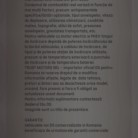
Consumul
de
combustibil
real
variază
în
funcție
de
mai
mulți
factori,
precum:
echipamentele
specifice/dotări
opționale,
tipul
anvelopelor,
viteza
de
deplasare,
utilizarea
climatizarii,
conditiile
meteo,
topografia,
stilul
de
sofat,
presiunea
anvelopelor,
greutatea
transportata,
etc.
Pentru
vehiculele
cu
motor
electric
si
PHEV
timpul
de
încărcare
depinde
de
puterea
încărcătorului
de
la
bordul
vehiculului,
a
cablului
de
încărcare,
de
tipul
și
de
puterea
stației
de
încărcare
utilizate,
precum
si
de
temperatura
exterioară
a
punctului
de
încărcare
și
de
temperatura
bateriei.
TRUST
MOTORS
SRL
–
importator
oficial
DS
pentru
Romania
isi
rezerva
dreptul
de
a
modifica
informatiile
afisate,
legate
de:
date
tehnice,
preturi
si
dotari
sau
sa
dezactiveze
orice
model,
oricand,
fara
preaviz
si
fara
a
fi
obligat
sa
actualizeze
acest
document.
Pentru
informații
suplimentare
contactează
dealerul
tău
DS.
Imaginile
sunt
cu
titlu
de
prezentare.
GARANTIE:
Vehiculele
noi
DS
comercializate
in
Romania
beneficiaza
de
urmatoarele
garantii
comerciale: