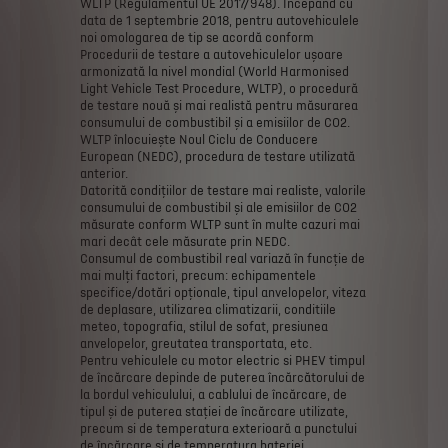
WLTP
(Regulamentul
UE
2017/948).
Începând
cu
data
de
1
septembrie
2018,
pentru
autovehiculele
noi
omologarea
de
tip
se
acordă
conform
Procedurii
de
testare
a
autovehiculelor
ușoare
armonizată
la
nivel
mondial
(World
Harmonised
Light
Vehicle
Test
Procedure,
WLTP),
o
procedură
de
testare
nouă
și
mai
realistă
pentru
măsurarea
consumului
de
combustibil
și
a
emisiilor
de
CO2.
WLTP
înlocuiește
Noul
Ciclu
de
Conducere
European
(NEDC),
procedura
de
testare
utilizată
anterior.
Datorită
condițiilor
de
testare
mai
realiste,
valorile
consumului
de
combustibil
și
ale
emisiilor
de
CO2
măsurate
conform
WLTP
sunt
în
multe
cazuri
mai
mari
decât
cele
măsurate
prin
NEDC.
Consumul
de
combustibil
real
variază
în
funcție
de
mai
mulți
factori,
precum:
echipamentele
specifice/dotări
opționale,
tipul
anvelopelor,
viteza
de
deplasare,
utilizarea
climatizarii,
conditiile
meteo,
topografia,
stilul
de
sofat,
presiunea
anvelopelor,
greutatea
transportata,
etc.
Pentru
vehiculele
cu
motor
electric
si
PHEV
timpul
de
încărcare
depinde
de
puterea
încărcătorului
de
la
bordul
vehiculului,
a
cablului
de
încărcare,
de
tipul
și
de
puterea
stației
de
încărcare
utilizate,
precum
si
de
temperatura
exterioară
a
punctului
de
încărcare
și
de
temperatura
bateriei.