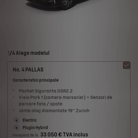
1
/
4 Alege modelul
No. 4 PALLAS
Caracteristici principale
Pachet Siguranta GSR2.2
Visio Park 1 (camera marsarier) + Senzori de
parcare fata / spate
Jante aliaj diamantate 19’’ Zurich
Electric
PlugIn Hybrid
33 050 € TVA inclus
Incepand de la