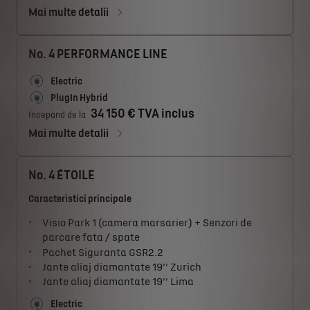
Mai multe detalii
No. 4 PERFORMANCE LINE
Electric
PlugIn Hybrid
34 150 € TVA inclus
Incepand de la
Mai multe detalii
No. 4 ÉTOILE
Caracteristici principale
Visio Park 1 (camera marsarier) + Senzori de
parcare fata / spate
Pachet Siguranta GSR2.2
Jante aliaj diamantate 19’’ Zurich
Jante aliaj diamantate 19’’ Lima
Electric