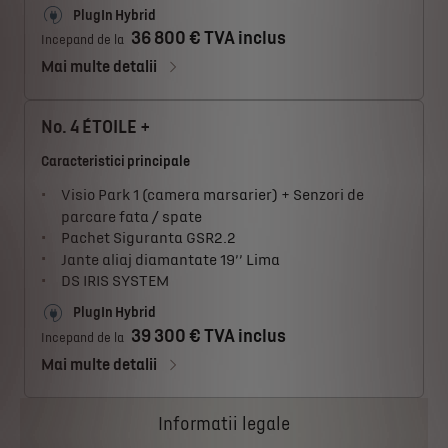
PlugIn Hybrid
36 800 € TVA inclus
Incepand de la
Mai multe detalii
No. 4 ÉTOILE +
Caracteristici principale
Visio Park 1 (camera marsarier) + Senzori de
parcare fata / spate
Pachet Siguranta GSR2.2
Jante aliaj diamantate 19’’ Lima
DS IRIS SYSTEM
PlugIn Hybrid
39 300 € TVA inclus
Incepand de la
Mai multe detalii
Informatii legale