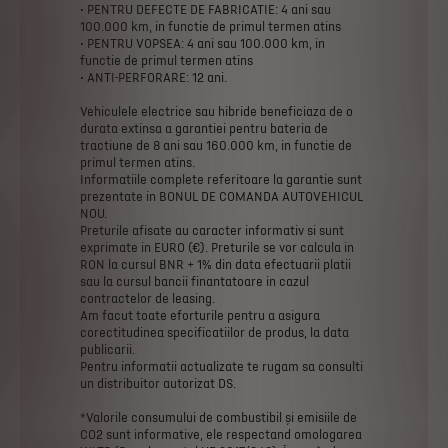
•
PENTRU
DEFECTE
DE
FABRICATIE:
4
ani
sau
100.000
km,
in
functie
de
primul
termen
atins
•
PENTRU
VOPSEA:
4
ani
sau
100.000
km,
in
functie
de
primul
termen
atins
•
ANTI-PERFORARE:
12
ani.
Vehiculele
electrice
sau
hibride
beneficiaza
de
o
durata
extinsa
a
garantiei
pentru
bateria
de
tractiune
de
8
ani
sau
160.000
km,
in
functie
de
primul
termen
atins.
Informatiile
complete
referitoare
la
garantie
sunt
prezentate
in
BONUL
DE
COMANDA
AUTOVEHICUL
NOU.
Preturile
afisate
au
caracter
informativ
si
sunt
exprimate
in
EURO
(€).
Preturile
se
vor
calcula
in
RON
la
cursul
BNR
+
1%
din
data
efectuarii
platii
sau
la
cursul
bancii
finantatoare
in
cazul
contractelor
de
leasing.
Am
facut
toate
eforturile
pentru
a
asigura
corectitudinea
specificatiilor
de
produs,
la
data
publicarii.
Pentru
informatii
actualizate
te
rugam
sa
consulti
un
distribuitor
autorizat
DS.
*Valorile
consumului
de
combustibil
și
emisiile
de
CO2
sunt
informative,
ele
respectand
omologarea