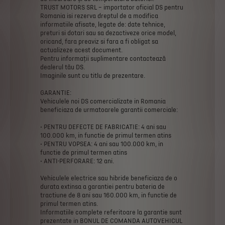
TRUST
MOTORS
SRL
–
importator
oficial
DS
pentru
Romania
isi
rezerva
dreptul
de
a
modifica
informatiile
afisate,
legate
de:
date
tehnice,
preturi
si
dotari
sau
sa
dezactiveze
orice
model,
oricand,
fara
preaviz
si
fara
a
fi
obligat
sa
actualizeze
acest
document.
Pentru
informații
suplimentare
contactează
dealerul
tău
DS.
Imaginile
sunt
cu
titlu
de
prezentare.
GARANTIE:
Vehiculele
noi
DS
comercializate
in
Romania
beneficiaza
de
urmatoarele
garantii
comerciale:
•
PENTRU
DEFECTE
DE
FABRICATIE:
4
ani
sau
100.000
km,
in
functie
de
primul
termen
atins
•
PENTRU
VOPSEA:
4
ani
sau
100.000
km,
in
functie
de
primul
termen
atins
•
ANTI-PERFORARE:
12
ani.
Vehiculele
electrice
sau
hibride
beneficiaza
de
o
durata
extinsa
a
garantiei
pentru
bateria
de
tractiune
de
8
ani
sau
160.000
km,
in
functie
de
primul
termen
atins.
Informatiile
complete
referitoare
la
garantie
sunt
prezentate
in
BONUL
DE
COMANDA
AUTOVEHICUL