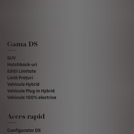
Gama DS
SUV
Hatchback-uri
Ediții Limitate
Listă Prețuri
Vehicule Hybrid
Vehicule Plug-in Hybrid
Vehicule 100% electrice
Acces rapid
Configurator DS