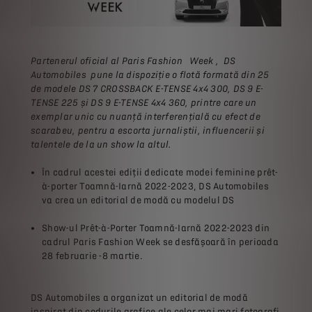
Partenerul oficial al Paris Fashion Week , DS
Automobiles pune la dispoziție o flotă formată din 25
de modele DS 7 CROSSBACK E-TENSE 4x4 300, DS 9 E-
TENSE 225 și DS 9 E-TENSE 4x4 360, printre care un
exemplar unic cu nuanță interferențială cu efect de
scarabeu, pentru a escorta jurnaliștii, influencerii și
talentele de la un show la altul.
În cadrul acestei ediții dedicate modei feminine prêt-
à-porter Toamnă-Iarnă 2022-2023, DS Automobiles
va crea un editorial de modă cu modelul DS
Show-ul Prêt-à-Porter Toamnă-Iarnă 2022-2023 din
cadrul Paris Fashion Week se desfășoară în perioada
28 februarie -8 martie.
DS Automobiles a organizat un editorial de modă
inspirat din codurile grafice ale celor mai mari fotografi