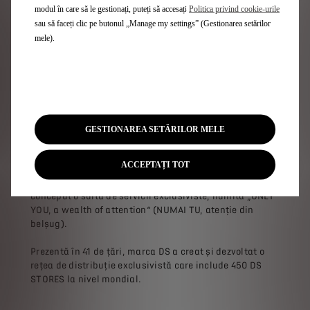
rafinamentul cu tehnologia. Cu noul DS 3, DS 4, noul DS
modul în care să le gestionați, puteți să accesați
Politica privind cookie-urile
7 și DS 9, marca DS oferă o gamă globală.
sau să faceți clic pe butonul „Manage my settings” (Gestionarea setărilor
mele).
Pe baza numeroaselor recorduri înregistrate de la
intrarea sa în Formula E în 2015, inclusiv titluri duble la
Echipe și Piloți, DS Automobiles se află în prima linie a
electrificării, prin vânzarea fiecăruia dintre modelele
sale cu o versiune electrificată. Sub eticheta E-TENSE,
DS Automobiles oferă grupuri motopropulsoare 100%
electrice, precum și plug-in hybrid cu până la 360 cai
GESTIONAREA SETĂRILOR MELE
putere și tracțiune integrală. Din anul 2024, fiecare
model nou lansat de DS Automobiles va fi 100% electric.
ACCEPTAȚI TOT
Pentru clienții săi cu gusturi rafinate, DS Automobiles a
conceput o suită de servicii exclusiviste, numită „ONLY
YOU, a wealth of attention“ (NUMAI TU, atenție din
belșug).
Prezentă în 41 de țări, marca DS a creat și dezvoltat o
rețea de distribuție exclusivistă care include 450 DS
STORES la nivel mondial.