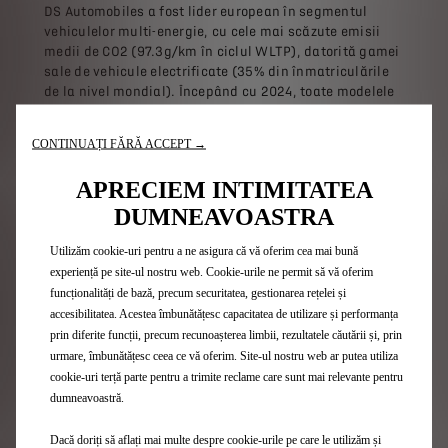
DS Automobiles a fost lider european în segmentul
vehiculelor multi-energie, cu cele mai scăzute emisii
medii de CO2 (97.3g/km în ciclul WLTP), datorită gamei
sale de vehicule electrificate (35% din înmatriculările
de la nivel mondial). Începând cu 2024, toate modelele
noi lansate vor fi 100% electrice.
CONTINUAȚI FĂRĂ ACCEPT →
Despre DS AUTOMOBILES
APRECIEM INTIMITATEA
DUMNEAVOASTRA
Animată de spiritul avangardist și susținută de o
Utilizăm cookie-uri pentru a ne asigura că vă oferim cea mai bună
moștenire excepțională, marca DS, născută în anul
2014, își propune să întruchipeze arta franceză a
experiență pe site-ul nostru web. Cookie-urile ne permit să vă oferim
călătoriei. Produse remarcabile, savoir-faire de lux
funcționalități de bază, precum securitatea, gestionarea rețelei și
franțuzesc perceptibil, însoțit de o suită de servicii
accesibilitatea. Acestea îmbunătățesc capacitatea de utilizare și performanța
personalizate, DS Automobiles oferă o experiență unică
prin diferite funcții, precum recunoașterea limbii, rezultatele căutării și, prin
înainte, în timpul și după fiecare călătorie.
urmare, îmbunătățesc ceea ce vă oferim. Site-ul nostru web ar putea utiliza
cookie-uri terță parte pentru a trimite reclame care sunt mai relevante pentru
Concepute pentru clienții care doresc să se remarce,
dumneavoastră.
care vor să călătorească în întreaga lume și să se
bucure de fiecare clipă, modelele DS îmbină
Dacă doriți să aflați mai multe despre cookie-urile pe care le utilizăm și