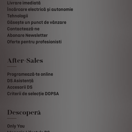
Livrare imediată
Încărcare electrică și autonomie
Tehnologii
Găsește un punct de vânzare
Contactează-ne
Abonare Newsletter
Oferte pentru profesionisti
After-Sales
Programează-te online
DS Asistență
Accesorii DS
Criterii de selecție DOPSA
Descoperă
Only You