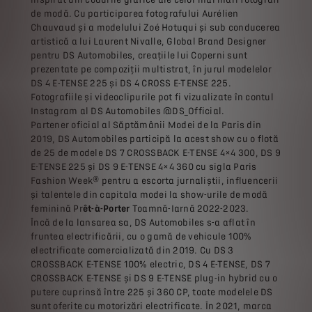
de modă. Cu participarea fotografului Aurélien
Chauvaud și a modelului Zoé Hotuqui și sub conducerea
artistică a lui Laurent Nivalle, Global Brand Designer
pentru DS Automobiles, creațiile lui Coperni sunt
prezentate pe compoziții multistrat, în jurul modelelor
DS 4 E-TENSE 225 și DS 4 CROSS E-TENSE 225.
Fotografiile și videoclipurile pot fi vizualizate în contul
Instagram al DS Automobiles @DS_Official.
Partener oficial al Săptămânii Modei de la Paris din
2019, DS Automobiles participă la acest show cu o flotă
de 25 de modele DS 7 CROSSBACK E-TENSE 4×4 300, DS 9
E-TENSE 225 și DS 9 E-TENSE 4×4 360 cu sigla Paris
Fashion Week® pentru a escorta jurnaliștii, influencerii
și talentele din capitala modei la show-urile de modă
feminină Pr
êt-à-Porter
Toamnă-Iarnă 2022-2023.
Încă de la lansarea sa, DS Automobiles s-a aflat în
fruntea electrificării, cu o gamă de vehicule 100%
electrificate comercializată din 2019. Cu DS 3
CROSSBACK E-TENSE 100% electric, DS 4 E-TENSE, DS 7
CROSSBACK E-TENSE și DS 9 E-TENSE plug-in hybrid cu o
putere cuprinsă între 225 și 360 CP, toate modelele DS
sunt oferite cu motorizări electrificate. În 2021, marca