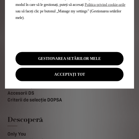
Livrare imediată
modul în care să le gestionați, puteți să accesați
Politica privind cookie-urile
Încărcare electrică și autonomie
sau să faceți clic pe butonul „Manage my settings” (Gestionarea setărilor
Tehnologii
mele).
Găsește un punct de vânzare
Contactează-ne
Abonare Newsletter
Oferte pentru profesionisti
GESTIONAREA SETĂRILOR MELE
After-Sales
ACCEPTAȚI TOT
Programează-te online
DS Asistență
Accesorii DS
Criterii de selecție DOPSA
Descoperă
Only You