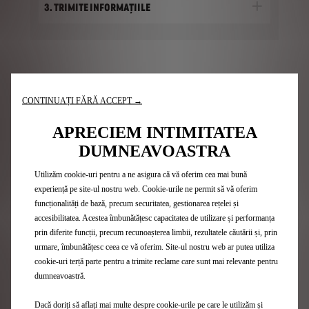
3. TRIMITE INFORMAȚIILE
Gama DS
CONTINUAȚI FĂRĂ ACCEPT →
APRECIEM INTIMITATEA
SUV
DUMNEAVOASTRA
Hatchback-uri
Ediții Limitate
Utilizăm cookie-uri pentru a ne asigura că vă oferim cea mai bună
Listă Prețuri
experiență pe site-ul nostru web. Cookie-urile ne permit să vă oferim
Vehicule Hybrid
funcționalități de bază, precum securitatea, gestionarea rețelei și
Vehicule Plug-in Hybrid
accesibilitatea. Acestea îmbunătățesc capacitatea de utilizare și performanța
Vehicule 100% electrice
prin diferite funcții, precum recunoașterea limbii, rezultatele căutării și, prin
urmare, îmbunătățesc ceea ce vă oferim. Site-ul nostru web ar putea utiliza
cookie-uri terță parte pentru a trimite reclame care sunt mai relevante pentru
Acces rapid
dumneavoastră.
Configurator DS
Dacă doriți să aflați mai multe despre cookie-urile pe care le utilizăm și