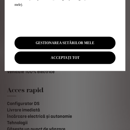
mele).
Gama DS
SUV
Hatchback-uri
GESTIONAREA SETĂRILOR MELE
Ediții Limitate
Listă Prețuri
ACCEPTAȚI TOT
Vehicule Hybrid
Vehicule Plug-in Hybrid
Vehicule 100% electrice
Acces rapid
Configurator DS
Livrare imediată
Încărcare electrică și autonomie
Tehnologii
Găsește un punct de vânzare