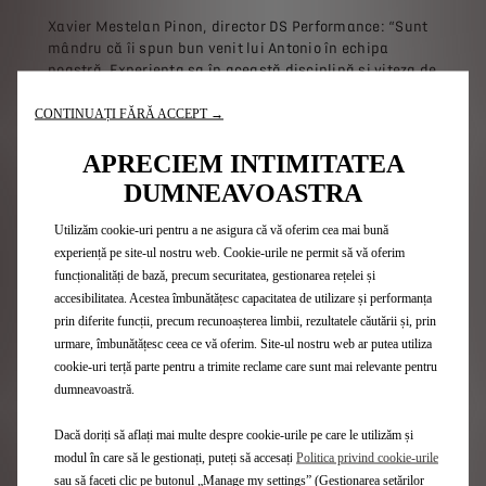
Xavier Mestelan Pinon, director DS Performance: “Sunt
mândru că îi spun bun venit lui Antonio în echipa
noastră. Experiența sa în această disciplină și viteza de
care a dat dovadă vor fi cruciale în apropierea victoriilor
și titlurilor. În așteptarea primei curse din Riyadh, el va
CONTINUAȚI FĂRĂ ACCEPT →
putea începe mai multe sesiuni de teste alături de Jean-
Éric și ne va ajuta să ne îmbunătățim performanțele
APRECIEM INTIMITATEA
modelului DS E-Tense FE 20.”
DUMNEAVOASTRA
Antonio Felix Da Costa, pilot DS TECHEETAH:
Utilizăm cookie-uri pentru a ne asigura că vă oferim cea mai bună
“Oportunitatea de a mă alătura unei echipe campioane
experiență pe site-ul nostru web. Cookie-urile ne permit să vă oferim
într-o categorie atât de competitivă din motorsport,
funcționalități de bază, precum securitatea, gestionarea rețelei și
precum Formula E, este foarte rară. A fost foarte greu să
accesibilitatea. Acestea îmbunătățesc capacitatea de utilizare și performanța
părăsesc poziția în care mă aflam, dar a fost o ocazie
prin diferite funcții, precum recunoașterea limbii, rezultatele căutării și, prin
de neratat pentru a mă alătură lui Jean-Éric și tuturor
urmare, îmbunătățesc ceea ce vă oferim. Site-ul nostru web ar putea utiliza
celor de la DS TECHEETAH.”
cookie-uri terță parte pentru a trimite reclame care sunt mai relevante pentru
dumneavoastră.
Dacă doriți să aflați mai multe despre cookie-urile pe care le utilizăm și
modul în care să le gestionați, puteți să accesați
Politica privind cookie-urile
sau să faceți clic pe butonul „Manage my settings” (Gestionarea setărilor