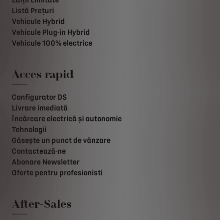
Ediții Limitate
Listă Prețuri
Vehicule Hybrid
Vehicule Plug-in Hybrid
Vehicule 100% electrice
Acces rapid
Configurator DS
Livrare imediată
Încărcare electrică și autonomie
Tehnologii
Găsește un punct de vânzare
Contactează-ne
Abonare Newsletter
Oferte pentru profesionisti
After-Sales