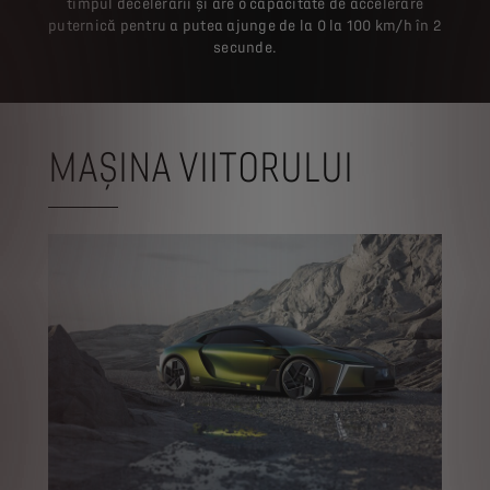
timpul decelerării și are o capacitate de accelerare
puternică pentru a putea ajunge de la 0 la 100 km/h în 2
secunde.
MAȘINA VIITORULUI