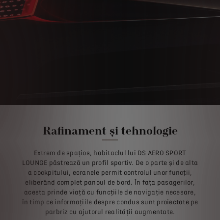
Rafinament și tehnologie
Extrem de spațios, habitaclul lui DS AERO SPORT
LOUNGE păstrează un profil sportiv. De o parte și de alta
a cockpitului, ecranele permit controlul unor funcții,
eliberând complet panoul de bord. În fața pasagerilor,
acesta prinde viață cu funcțiile de navigație necesare,
în timp ce informațiile despre condus sunt proiectate pe
parbriz cu ajutorul realității augmentate.