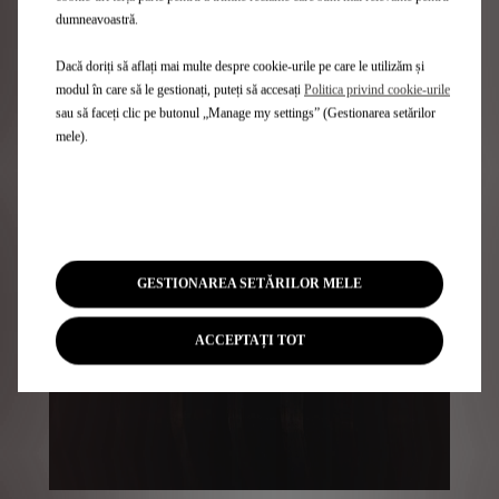
dumneavoastră.
DS AERO SPORT LOUNGE combină arta și tehnologia, apelând
Dacă doriți să aflați mai multe despre cookie-urile pe care le utilizăm și
la expertiza unică a atelierelor de artă și a artizanilor:
modul în care să le gestionați, puteți să accesați
Politica privind cookie-urile
marchetărie din paie, satin de bumbac și microfibre din trei
sau să faceți clic pe butonul „Manage my settings” (Gestionarea setărilor
materiale.
mele).
GESTIONAREA SETĂRILOR MELE
ACCEPTAȚI TOT