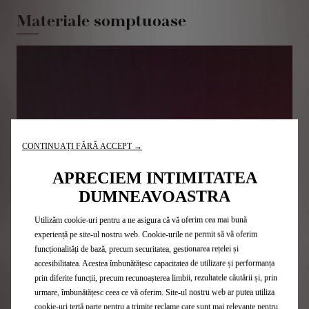
Materiale somptuoase
CONTINUAȚI FĂRĂ ACCEPT →
APRECIEM INTIMITATEA
DUMNEAVOASTRA
Utilizăm cookie-uri pentru a ne asigura că vă oferim cea mai bună
experiență pe site-ul nostru web. Cookie-urile ne permit să vă oferim
funcționalități de bază, precum securitatea, gestionarea rețelei și
accesibilitatea. Acestea îmbunătățesc capacitatea de utilizare și performanța
prin diferite funcții, precum recunoașterea limbii, rezultatele căutării și, prin
urmare, îmbunătățesc ceea ce vă oferim. Site-ul nostru web ar putea utiliza
cookie-uri terță parte pentru a trimite reclame care sunt mai relevante pentru