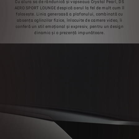
Cu alura sa de rândunică și vopseaua Crystal Pearl, DS
AERO SPORT LOUNGE despică aerul la fel de mult cum îl
folosește. Linia generoasă a plafonului, combinată cu
absența oglinzilor fizice, înlocuite de camere video, îi
conferă un stil emoțional și expresiv, pentru un design
dinamic și o prezență impunătoare.