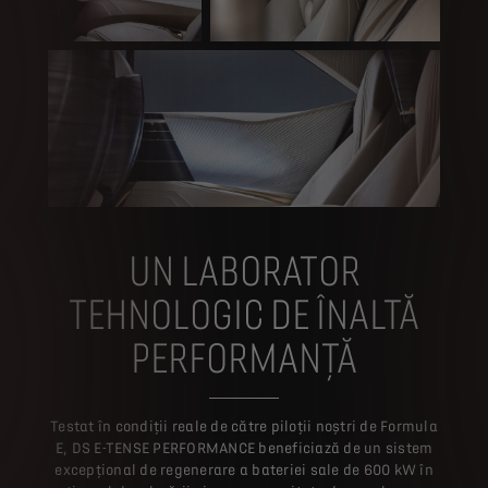
UN LABORATOR
TEHNOLOGIC DE ÎNALTĂ
PERFORMANȚĂ
Testat în condiții reale de către piloții noștri de Formula
E, DS E-TENSE PERFORMANCE beneficiază de un sistem
excepțional de regenerare a bateriei sale de 600 kW în