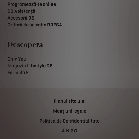
Programează-te online
DS Asistență
Accesorii DS
Criterii de selecție DOPSA
Descoperă
Only You
Magazin Lifestyle DS
Formula E
Planul site-ului
Mențiuni legale
Politica de Confidențialitate
A.N.P.C