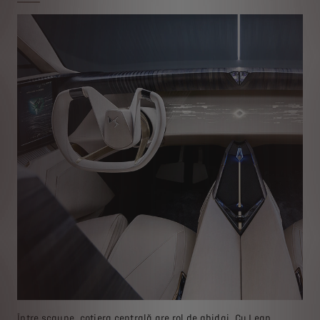
Între scaune, cotiera centrală are rol de ghidaj. Cu Leap