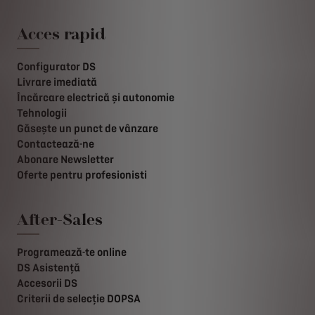
Acces rapid
Configurator DS
Livrare imediată
Încărcare electrică și autonomie
Tehnologii
Găsește un punct de vânzare
Contactează-ne
Abonare Newsletter
Oferte pentru profesionisti
After-Sales
Programează-te online
DS Asistență
Accesorii DS
Criterii de selecție DOPSA