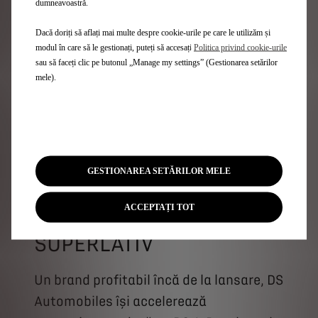
dumneavoastră.
CITEȘTE MAI MULT
Dacă doriți să aflați mai multe despre cookie-urile pe care le utilizăm și
modul în care să le gestionați, puteți să accesați
Politica privind cookie-urile
sau să faceți clic pe butonul „Manage my settings” (Gestionarea setărilor
mele).
GESTIONAREA SETĂRILOR MELE
ACCEPTAȚI TOT
DS 4: RAFINAMENT LA
SUPERLATIV
Un brand profitabil încă de la lansare, DS
Automobiles își accelerează