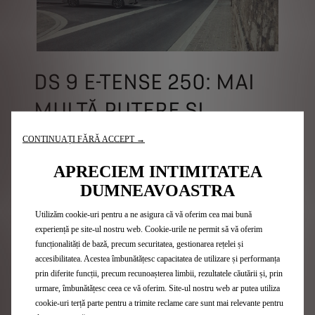
DS 9 E-TENSE 250: MAI
MULTĂ PUTERE ȘI
AUTONOMIE, CU UN
CONTINUAȚI FĂRĂ ACCEPT →
RAFINAMENT LA
APRECIEM INTIMITATEA
DUMNEAVOASTRA
SUPERLATIV
Utilizăm cookie-uri pentru a ne asigura că vă oferim cea mai bună
DS 9 E-TENSE 250 oferă mai multă
experiență pe site-ul nostru web. Cookie-urile ne permit să vă oferim
funcționalități de bază, precum securitatea, gestionarea rețelei și
putere în versiunea cu două roți motrice,
accesibilitatea. Acestea îmbunătățesc capacitatea de utilizare și performanța
cu un motor pe benzină de 200 CP și un
prin diferite funcții, precum recunoașterea limbii, rezultatele căutării și, prin
urmare, îmbunătățesc ceea ce vă oferim. Site-ul nostru web ar putea utiliza
motor electric de 110 CP.
cookie-uri terță parte pentru a trimite reclame care sunt mai relevante pentru