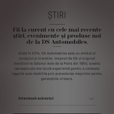
ȘTIRI
Fii la curent cu cele mai recente
știri, evenimente și produse noi
de la DS Automobiles.
Creat în 2014, DS Automobiles este un simbol al
curajului și inovației. Inspirat de DS-ul original
dezvăluit la Salonul Auto de la Paris din 1955, acesta
reunește cea mai bună experiență pentru a contesta
regulile auto stabilite prin proiectarea mașinilor pentru
generațiile viitoare.
Selectează subiectul: