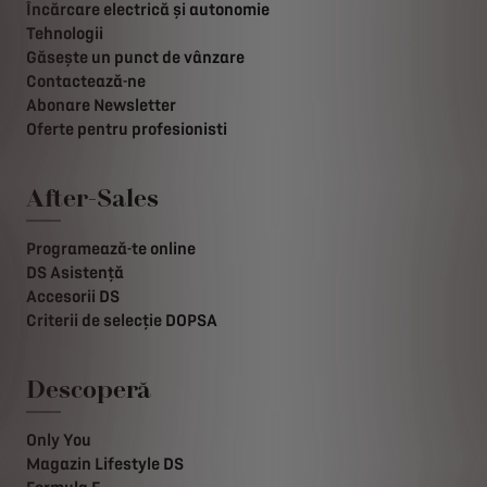
Încărcare electrică și autonomie
Tehnologii
Găsește un punct de vânzare
Contactează-ne
Abonare Newsletter
Oferte pentru profesionisti
After-Sales
Programează-te online
DS Asistență
Accesorii DS
Criterii de selecție DOPSA
Descoperă
Only You
Magazin Lifestyle DS