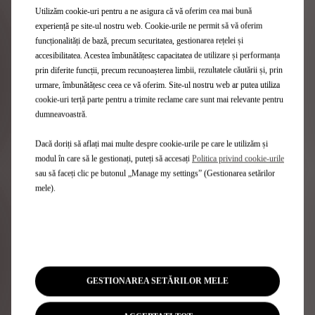
Utilizăm cookie-uri pentru a ne asigura că vă oferim cea mai bună
experiență pe site-ul nostru web. Cookie-urile ne permit să vă oferim
funcționalități de bază, precum securitatea, gestionarea rețelei și
accesibilitatea. Acestea îmbunătățesc capacitatea de utilizare și performanța
prin diferite funcții, precum recunoașterea limbii, rezultatele căutării și, prin
urmare, îmbunătățesc ceea ce vă oferim. Site-ul nostru web ar putea utiliza
cookie-uri terță parte pentru a trimite reclame care sunt mai relevante pentru
dumneavoastră.
Dacă doriți să aflați mai multe despre cookie-urile pe care le utilizăm și
modul în care să le gestionați, puteți să accesați
Politica privind cookie-urile
sau să faceți clic pe butonul „Manage my settings” (Gestionarea setărilor
mele).
Aplicația MYDS
Accesează toate serviciile Only You de pe smartphone-ul
tău
GESTIONAREA SETĂRILOR MELE
Află mai multe