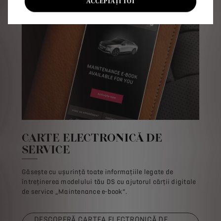
ACCEPTAȚI TOT
CARTE ELECTRONICĂ DE
SERVICE
Găsește cu ușurință toate informațiile legate de
întreținerea modelului tău DS cu ajutorul cărții digitale
de service „Maintenance e-book“.
DESCOPERĂ CARTEA ELECTRONICĂ DE