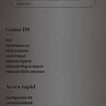
SERVICE
Gama DS
SUV
Hatchback-uri
Ediții Limitate
Listă Prețuri
Vehicule Hybrid
Vehicule Plug-in Hybrid
Vehicule 100% electrice
Acces rapid
Configurator DS
Livrare imediată