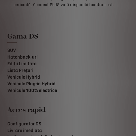
perioadă, Connect PLUS va fi disponibil contra cost.
Gama DS
SUV
Hatchback-uri
Ediții Limitate
Listă Prețuri
Vehicule Hybrid
Vehicule Plug-in Hybrid
Vehicule 100% electrice
Acces rapid
Configurator DS
Livrare imediată