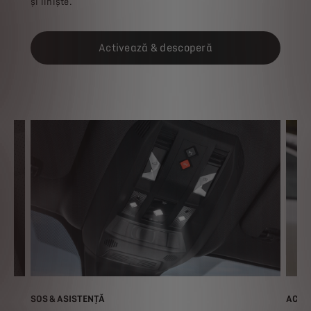
și liniște.
Activează & descoperă
SOS & ASISTENȚĂ
ACCES