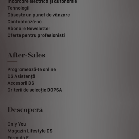
Încărcare electrică și autonomie
Tehnologii
Găsește un punct de vânzare
Contactează-ne
Abonare Newsletter
Oferte pentru profesionisti
After-Sales
Programează-te online
DS Asistență
Accesorii DS
Criterii de selecție DOPSA
Descoperă
Only You
Magazin Lifestyle DS
Formula E