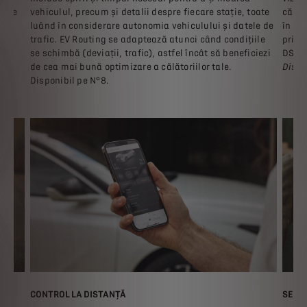
icate
vehiculul, precum și detalii despre fiecare stație, toate
călăt
re
luând în considerare autonomia vehiculului și datele de
în ap
ent
trafic. EV Routing se adaptează atunci când condițiile
prima
se schimbă (deviații, trafic), astfel încât să beneficiezi
DS.
de cea mai bună optimizare a călătoriilor tale.
Dispo
Disponibil pe N°8.
CONTROL LA DISTANȚĂ
SEND