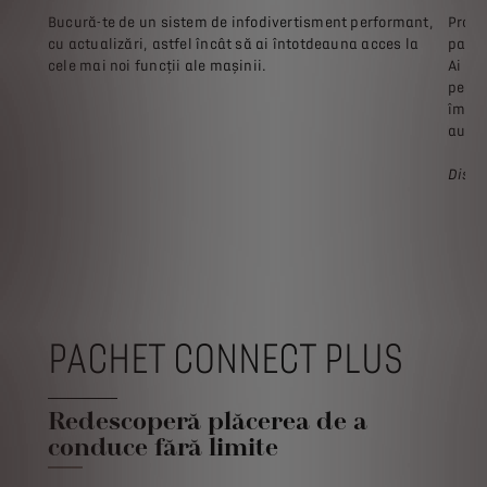
Bucură-te de un sistem de infodivertisment performant,
Profi
cu actualizări, astfel încât să ai întotdeauna acces la
pagin
cele mai noi funcții ale mașinii.
Ai ac
pentr
îmbun
auton
Dispo
PACHET CONNECT PLUS
Redescoperă plăcerea de a
conduce fără limite