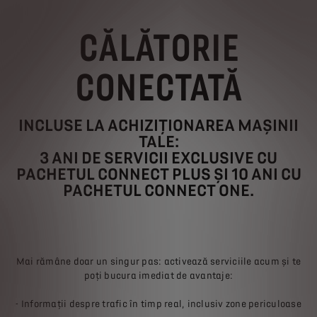
CĂLĂTORIE
CONECTATĂ
INCLUSE LA ACHIZIȚIONAREA MAȘINII
TALE:
3 ANI DE SERVICII EXCLUSIVE CU
PACHETUL CONNECT PLUS ȘI 10 ANI CU
PACHETUL CONNECT ONE.
Mai rămâne doar un singur pas: activează serviciile acum și te
poți bucura imediat de avantaje:
- Informații despre trafic în timp real, inclusiv zone periculoase