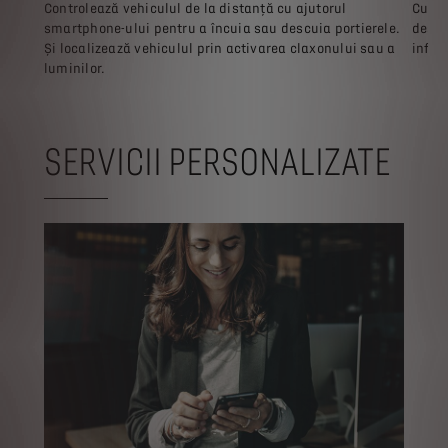
Controlează vehiculul de la distanță cu ajutorul
Cu ap
smartphone-ului pentru a încuia sau descuia portierele.
desti
Și localizează vehiculul prin activarea claxonului sau a
infod
luminilor.
SERVICII PERSONALIZATE