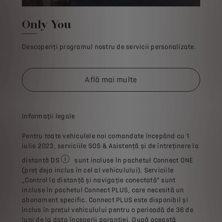
Only You
Descoperiți programul nostru de servicii personalizate.
Află mai multe
Informații legale
Pentru toate vehiculele noi comandate începând cu 1
iulie 2023, serviciile SOS & Asistență și de întreținere la
distanță DS
sunt incluse în pachetul Connect ONE
Întreținerea la distanță necesită activarea specifică
(preț deja inclus în cel al vehiculului). Serviciile
„Control la distanță și navigație conectată“ sunt
incluse în pachetul Connect PLUS, care necesită un
abonament specific. Connect PLUS este disponibil și
inclus în prețul vehiculului pentru o perioadă de 36 de
luni de la data începerii garanției. După această