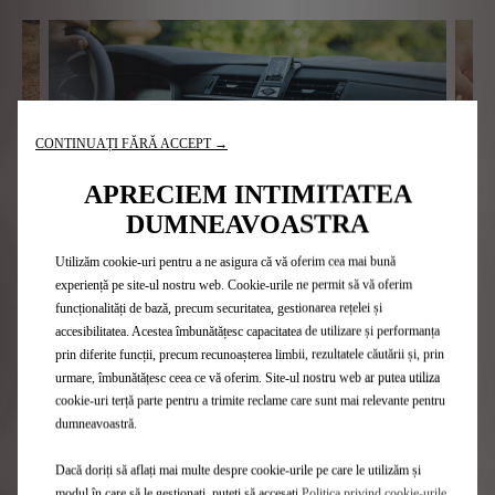
CONTINUAȚI FĂRĂ ACCEPT →
APRECIEM INTIMITATEA
DUMNEAVOASTRA
Utilizăm cookie-uri pentru a ne asigura că vă oferim cea mai bună
experiență pe site-ul nostru web. Cookie-urile ne permit să vă oferim
Navigație conectată
funcționalități de bază, precum securitatea, gestionarea rețelei și
accesibilitatea. Acestea îmbunătățesc capacitatea de utilizare și performanța
Accesibilă din habitaclu, navigația conectată a mașinii
temului de alarmă fizică în mașina ta DS nu este inclusă în pachetul Con
prin diferite funcții, precum recunoașterea limbii, rezultatele căutării și, prin
te ajută în timpul călătoriilor și îți transmite informații
 și
urmare, îmbunătățesc ceea ce vă oferim. Site-ul nostru web ar putea utiliza
importante (trafic, meteo, zone periculoase, locația
SISTE
șată
stațiilor de alimentare cu prețul carburantului și a
cookie-uri terță parte pentru a trimite reclame care sunt mai relevante pentru
ve cu platforma SoundHound sau Cerence Chat AI - în funcție de modelul DS,
Deja 
punctelor de încărcare electrică etc.) și îți sugerează un
dumneavoastră.
recun
Sound
loc de parcare în apropierea destinației
. Asistentul
Dacă doriți să aflați mai multe despre cookie-urile pe care le utilizăm și
pe AP
„Parcare pe stradă” disp
vocal se ocupă de tot. Iar dacă ai programat deja
modul în care să le gestionați, puteți să accesați
Politica privind cookie-urile