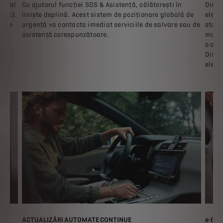
igital
Cu ajutorul funcției SOS & Asistență, călătorești în
Din a
onic).
liniște deplină. Acest sistem de poziționare globală de
elect
oarte
urgență va contacta imediat serviciile de salvare sau de
stare
asistență corespunzătoare.
mașin
o oră 
Dispo
elect
ACTUALIZĂRI AUTOMATE CONTINUE
e-CO