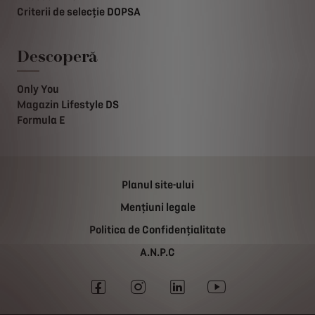
Criterii de selecție DOPSA
Descoperă
Only You
Magazin Lifestyle DS
Formula E
Planul site-ului
Mențiuni legale
Politica de Confidențialitate
A.N.P.C