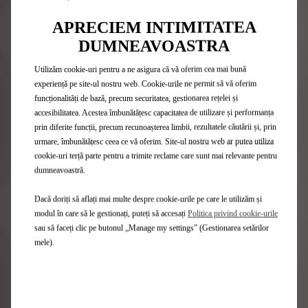
Configurează
APRECIEM INTIMITATEA
DUMNEAVOASTRA
SERVICII PERSONALIZATE
Utilizăm cookie-uri pentru a ne asigura că vă oferim cea mai bună
experiență pe site-ul nostru web. Cookie-urile ne permit să vă oferim
funcționalități de bază, precum securitatea, gestionarea rețelei și
accesibilitatea. Acestea îmbunătățesc capacitatea de utilizare și performanța
prin diferite funcții, precum recunoașterea limbii, rezultatele căutării și, prin
urmare, îmbunătățesc ceea ce vă oferim. Site-ul nostru web ar putea utiliza
cookie-uri terță parte pentru a trimite reclame care sunt mai relevante pentru
dumneavoastră.
Dacă doriți să aflați mai multe despre cookie-urile pe care le utilizăm și
modul în care să le gestionați, puteți să accesați
Politica privind cookie-urile
sau să faceți clic pe butonul „Manage my settings” (Gestionarea setărilor
mele).