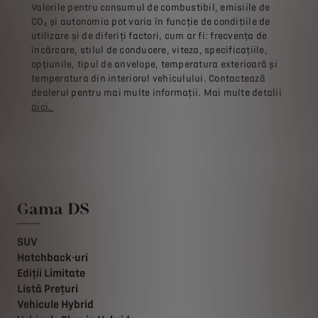
Valorile pentru consumul de combustibil, emisiile de
CO₂ și autonomia pot varia în funcție de condițiile de
utilizare și de diferiți factori, cum ar fi: frecvența de
încărcare, stilul de conducere, viteza, specificațiile,
opțiunile, tipul de anvelope, temperatura exterioară și
temperatura din interiorul vehiculului. Contactează
dealerul pentru mai multe informații. Mai multe detalii
aici
.
Gama DS
SUV
Hatchback-uri
Ediții Limitate
Listă Prețuri
Vehicule Hybrid