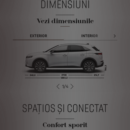
DIMENSIUNI
Vezi dimensiunile
EXTERIOR
INTERIOR
1
/
4
ANTERIOR
URMĂTORUL
SPAȚIOS ȘI CONECTAT
Confort sporit