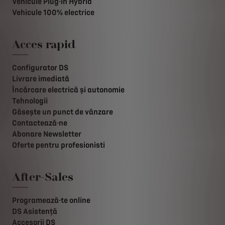
Vehicule Plug-in Hybrid
Vehicule 100% electrice
Acces rapid
Configurator DS
Livrare imediată
Încărcare electrică și autonomie
Tehnologii
Găsește un punct de vânzare
Contactează-ne
Abonare Newsletter
Oferte pentru profesionisti
After-Sales
Programează-te online
DS Asistență
Accesorii DS