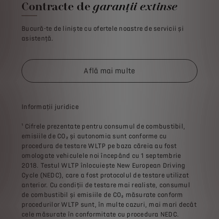
Contracte de
garanții extinse
Bucură-te de liniște cu ofertele noastre de servicii și
asistență.
Află mai multe
Informații juridice
¹ Cifrele prezentate pentru consumul de combustibil,
emisiile de CO₂ și autonomia sunt conforme cu
procedura de testare WLTP pe baza căreia au fost
omologate vehiculele noi începând cu 1 septembrie
2018. Testul WLTP înlocuiește New European Driving
Cycle (NEDC), care a fost protocolul de testare utilizat
anterior. Cu condiții de testare mai realiste, consumul
de combustibil și emisiile de CO₂ măsurate conform
procedurilor WLTP sunt, în multe cazuri, mai mari decât
cele măsurate în conformitate cu procedura NEDC.